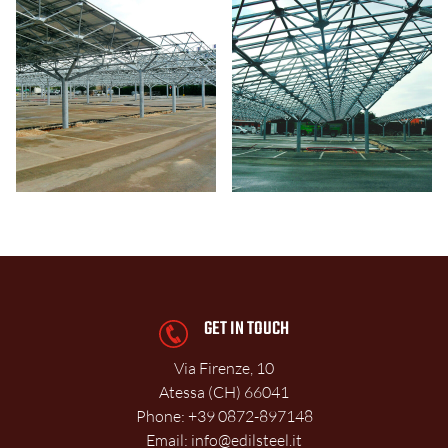
SERVIZI
CERTIFICAZIONI
REALIZZAZIONI
LAVORA CON NOI
CONTATTI
GET IN TOUCH
Via Firenze, 10
Atessa (CH)
66041
Phone:
+39 0872-897148
Email:
info@edilsteel.it