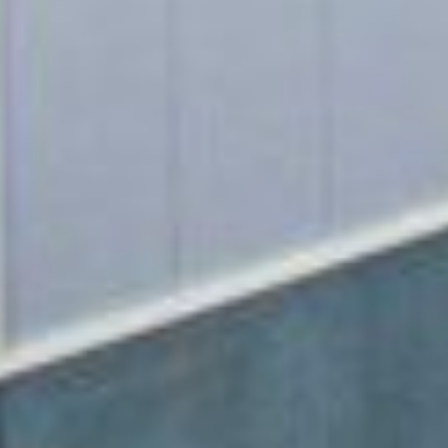
STABILIMENTO DI PAGLIETA (CH)
Lo stabilimento si trova nel comune di Paglieta (Ch). Si
sviluppa su un'area totale di 20.000 mq e un'area coperta di
8.000 mq. È stato creato nel 2000 ed è dedicato alla
realizzazione di strutture in acciaio di carpenteria pesante
e alla costruzione di travi saldate
.