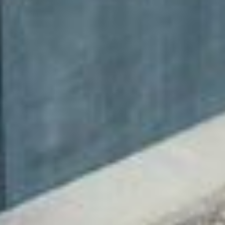
STABILIMENTO DI ZRENJANIN,
SERBIA
Lo stabilimento si trova nel comune di Zrenjanin nella
regione della Vojvodina – SERBIA. Ha un'area totale di
30.000 mq e un'area coperta di 6.000 mq. È stato inaugurato
nel 2016 ed è dedicato alla
realizzazione di strutture in
acciaio di carpenteria leggera e pesante.