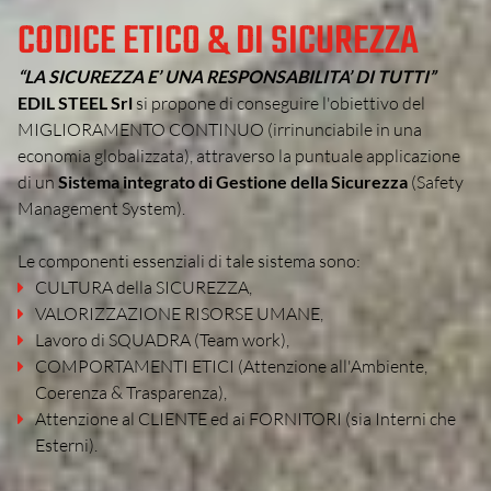
CODICE ETICO & DI SICUREZZA
“LA SICUREZZA E’ UNA RESPONSABILITA’ DI TUTTI”
EDIL STEEL Srl
si propone di conseguire l'obiettivo del
MIGLIORAMENTO CONTINUO (irrinunciabile in una
economia globalizzata), attraverso la puntuale applicazione
di un
Sistema integrato di Gestione della Sicurezza
(Safety
Management System).
Le componenti essenziali di tale sistema sono:
CULTURA della SICUREZZA,
VALORIZZAZIONE RISORSE UMANE,
Lavoro di SQUADRA (Team work),
COMPORTAMENTI ETICI (Attenzione all'Ambiente,
Coerenza & Trasparenza),
Attenzione al CLIENTE ed ai FORNITORI (sia Interni che
Esterni).