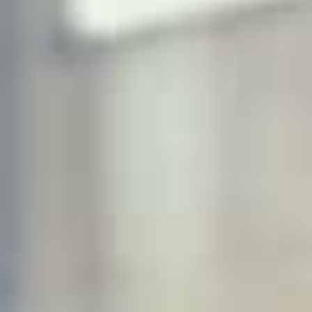
LE NOSTRE ATTIVITÀ
Le opere realizzate da
EDIL STEEL
Srl
comprendono:
capannoni industriali, ponti in altoforni per produzioni
industriali, impianti sportivi, coperture telescopiche o
trasparenti per piscine, centri sportivi o ricreativi, parcheggi,
grandi pareti e coperture vetrate, personalizzati di dettaglio
o prefabbricati metallici, ai quali si aggiungono opere di