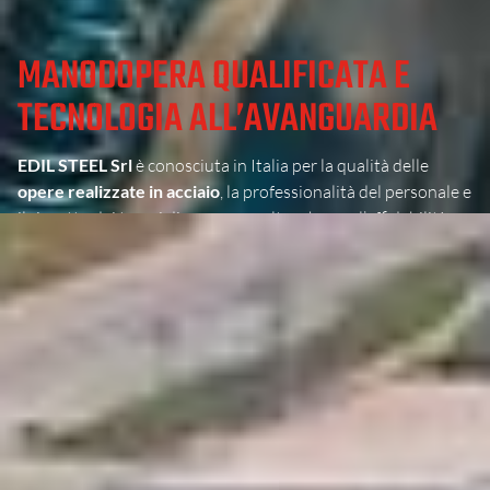
MANODOPERA QUALIFICATA E
TECNOLOGIA ALL’AVANGUARDIA
EDIL STEEL Srl
è conosciuta in Italia per la qualità delle
opere realizzate in acciaio
, la professionalità del personale e
il rispetto dei tempi di consegna, oltre che per l’affidabilità
dei prodotti e dei servizi. È certificata secondo
UNI EN USO
9001:2008
dall’autorevole
IGQ
accreditato da
SINCERT
.
All’interno di 50.000 mq, di cui circa 30.000 mq coperti, sono
impiegati oltre 100 operai specializzati, supportati da
squadre esterne di montaggio. L’azienda dispone di
macchinari e impianti di ultima generazione, a vantaggio
della sicurezza e dell’affidabilità delle proprie realizzazioni.