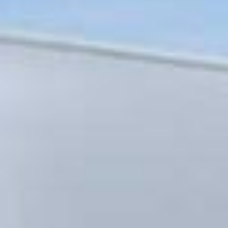
SALDATURA AUTOMATICA
Un impianto altamente tecnologico ed innovativo che
permette la realizzazione di travate strutturali di
qualsiasi dimensione, lunghezza e spessore.
CONTROLLO QUALITÀ
Tutte le fasi di produzione vengono visionate al fine di
verificare la correttezza di misure, parametri e tolleranze