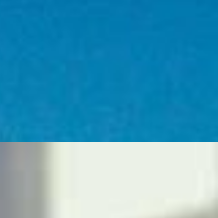
FLESSIBILITÀ
EDIL STEEL Srl
è un'azienda tra le più avanzate nell'ambito
della
carpenteria metallica per costruzioni in acciaio
. La sua
forza è costituita dalla duttilità che offre nelle sue
realizzazioni.
EDIL STEEL Srl
infatti, nel corso di oltre 40 anni di attività, ha
realizzato attraverso uno studio e una ricerca costante,
strutture in acciaio
,
acciaio inox
e
ferro
delle più svariate
tipologie.
CI HANNO SCELTO ...