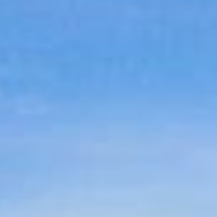
TAGLIO E OSSITAGLIO
EDIL STEEL Srl
è dotata di macchinari a tecnologia di
taglio ed ossitaglio ossipropanica, o al plasma, capaci di
tagliare ogni tipologia o spessore di acciaio.
PUNZONATURA E PROFILATURA
Linee automatiche di punzonatrici e profilatura a
controllo numerico consentono la
lavorazione di
qualsiasi pezzo in acciaio
.