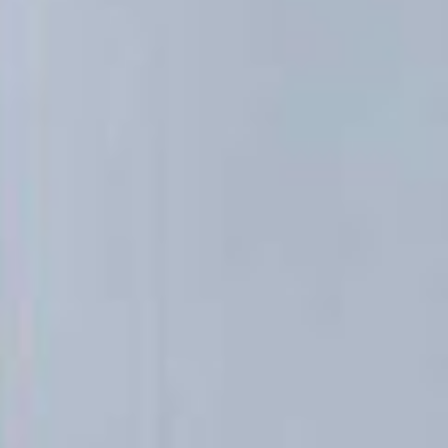
LAVORA CON NOI
CONTATTI
STABILIMENTO DI ATESSA (CH)
Lo stabilimento si trova nel comune di Atessa (Ch), ha
un'area totale di 40.000 mq e un'area coperta di 20.000 mq. È
stato creato nel 1979 ed è dedicato alla
realizzazione di
strutture in acciaio di carpenteria leggera e pesante
.