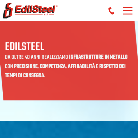
EDILSTEEL
DA OLTRE 40 ANNI REALIZZIAMO
INFRASTRUTTURE IN METALLO
CON
PRECISIONE
,
COMPETENZA
,
AFFIDABILITÀ
E
RISPETTO DEI
TEMPI DI CONSEGNA
.
ESPERIENZA, COMPETENZA,