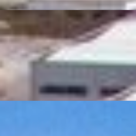
LA NOSTRA PRODUZIONE
LA QUALITÀ IN TUTTE LE FASI
SABBIATURA E VERNICIATURA
Due processi molto importanti che occorre combinare
con estrema accuratezza per garantire nel tempo la
resistenza delle
strutture metalliche
.